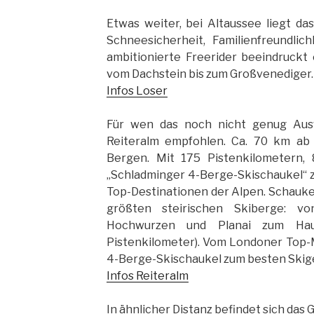
Etwas weiter, bei Altaussee liegt da
Schneesicherheit, Familienfreundli
ambitionierte Freerider beeindruckt
vom Dachstein bis zum Großvenediger.
Infos Loser
Für wen das noch nicht genug Aus
Reiteralm empfohlen. Ca. 70 km ab
Bergen. Mit 175 Pistenkilometern,
„Schladminger 4-Berge-Skischaukel“ z
Top-Destinationen der Alpen. Schaukel
größten steirischen Skiberge: v
Hochwurzen und Planai zum Hau
Pistenkilometer). Vom Londoner Top-M
4-Berge-Skischaukel zum besten Skige
Infos Reiteralm
In ähnlicher Distanz befindet sich das