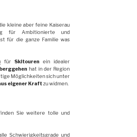
die kleine aber feine Kaiserau
ang für Ambitionierte und
st für die ganze Familie was
u
für
Skitouren
ein idealer
iberggehen
hat in der Region
ältige Möglichkeiten sich unter
aus eigener Kraft
zu widmen.
inden Sie weitere tolle und
lle Schwierigkeitsgrade und