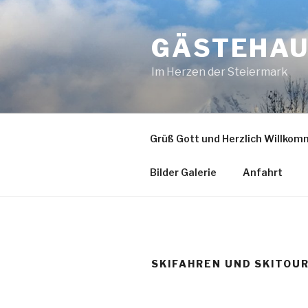
Zum
Inhalt
GÄSTEHAU
springen
Im Herzen der Steiermark
Grüß Gott und Herzlich Willko
Bilder Galerie
Anfahrt
SKIFAHREN UND SKITOU