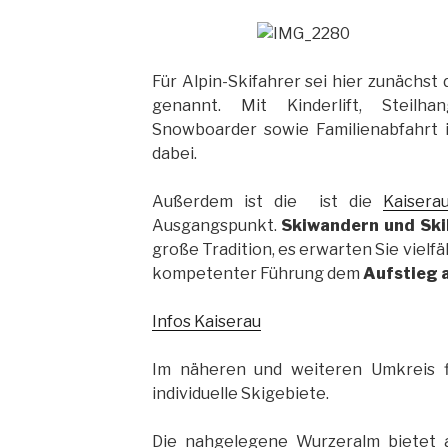
Für Alpin-Skifahrer sei hier zunächst 
genannt. Mit Kinderlift, Steilh
Snowboarder sowie Familienabfahrt i
dabei.
Außerdem ist die ist die
Kaisera
Ausgangspunkt.
Skiwandern und Sk
große Tradition, es erwarten Sie vielf
kompetenter Führung dem
Aufstieg 
Infos Kaisera
u
Im näheren und weiteren Umkreis f
individuelle Skigebiete.
Die nahgelegene Wurzeralm bietet a