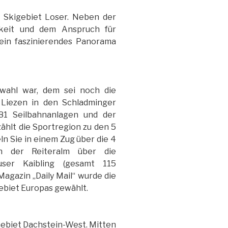
s Skigebiet Loser. Neben der
chkeit und dem Anspruch für
 ein faszinierendes Panorama
wahl war, dem sei noch die
 Liezen in den Schladminger
 81 Seilbahnanlagen und der
ählt die Sportregion zu den 5
n Sie in einem Zug über die 4
on der Reiteralm über die
ser Kaibling (gesamt 115
agazin „Daily Mail“ wurde die
biet Europas gewählt.
 Gebiet Dachstein-West. Mitten